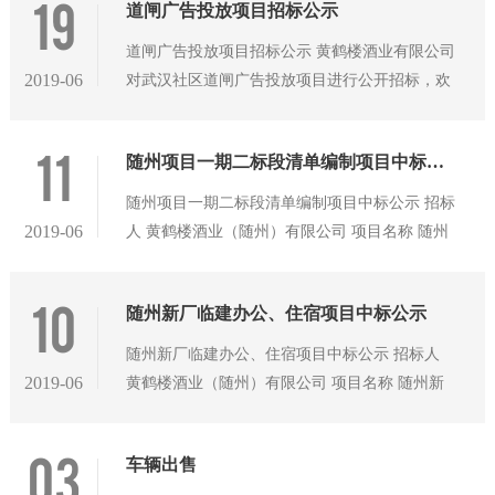
19
道闸广告投放项目招标公示
道闸广告投放项目招标公示 黄鹤楼酒业有限公司
2019-06
对武汉社区道闸广告投放项目进行公开招标，欢
迎满足要求的潜在投标人参加本项目投标。 一、
项目概况及招标内容 1、招标编号：XS2019-****
11
随州项目一期二标段清单编制项目中标公示
2、项目名称：社区道闸广告投放 3、招标人名
称：黄鹤楼酒业有限公司 4、项目地点：机关单
随州项目一期二标段清单编制项目中标公示 招标
位小区；万科、万达、融创等高端楼盘小区；高
2019-06
人 黄鹤楼酒业（随州）有限公司 项目名称 随州
端写字楼、商圈等 5、投放周期：2019年7月1
项目一期二标段清单编制项目 招标方式 公开询
日-2020年7月1日 6、招标范围：详见道闸点位汇
比价 开标时间 2019年6月6日13:30 评标办法 合理
10
总表 二、投标人资格要求 （1）有独立法人资
随州新厂临建办公、住宿项目中标公示
低价法
格，具有有效营业执照（其提供的营业执照名称
随州新厂临建办公、住宿项目中标公示 招标人
需与签合同时公司名称保持一致）。
2019-06
黄鹤楼酒业（随州）有限公司 项目名称 随州新
厂临建办公、住宿项目 招标方式 公开询比价 开
标时间 2019年6月6日10:30 评标办法 合理低价法
03
车辆出售
中标候