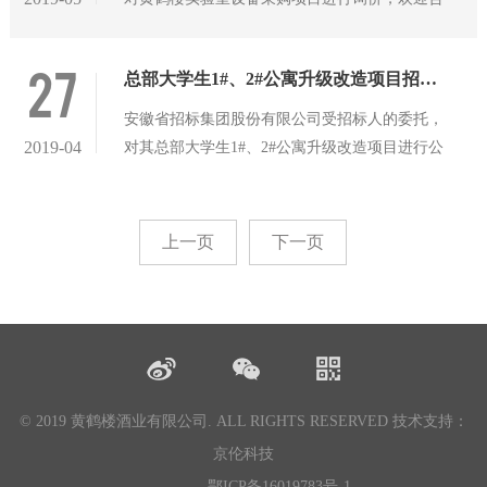
格的供应商积极参与，具体见下表： 一、报价单
格式： 序号 设备名称 型号型号 单位 数量 含
27
总部大学生1#、2#公寓升级改造项目招标公告
13%增值税单价 1 带顶空气相色谱仪 详见技术需
求 台
安徽省招标集团股份有限公司受招标人的委托，
2019-04
对其总部大学生1#、2#公寓升级改造项目进行公
开招标，欢迎满足要求的潜在投标人参加本项目
投标。 一、项目概况及招标内容 1、招标编号：
JG2019-10-**** 2、项目名称：总部大学生1#、
上一页
下一页
2#公寓升级改造项目 3、招标人名称：安徽古井
贡酒股份有限公司 4、资金来源：自筹，已落实
5、建设地点：安徽省亳州市古井镇 6、计划工
期：总工期暂定75日历天 7、标段划分：共划分
为1个标段 8、招标范围：招标范围为两栋大学生
公寓部分室内工程装饰及水电改造,共209间，分
© 2019 黄鹤楼酒业有限公司. ALL RIGHTS RESERVED
技术支持：
批改造，每批改造约20间。具体详见本
京伦科技
鄂ICP备16019783号-1