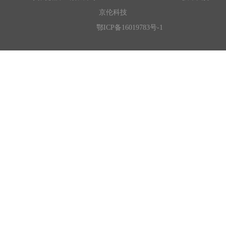
京伦科技
鄂ICP备16019783号-1