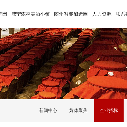
览园
咸宁森林美酒小镇
随州智能酿造园
人力资源
联系
新闻中心
媒体聚焦
企业招标