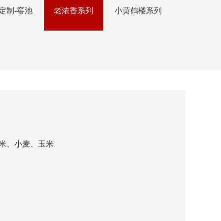
定制-窖池
老浓香系列
小黄鹤楼系列
米、小麦、玉米