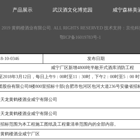
产品展示
武汉酒文化博览园
咸宁森林美
 2019 黄鹤楼酒业有限公司. ALL RIGHTS RESERVED
技术支持：京伦科
鄂ICP备16019783号-1
8-10-0346
发布日期
咸宁厂区新增
4800
吨半敞开式酒库消防工程
至
2018
年
3
月
12
日，每日上午
9
：
00
时至
11
：
30
时，下午
2
：
00
时至
5
：
00
时
团股份有限公司
8
楼
800
室招标十部
(
合肥市包河区包河大道
236
号安徽省招
天龙黄鹤楼酒业咸宁有限公司
天龙黄鹤楼酒业咸宁有限公司
招标范围为本工程施工图纸及工程量清单范围内的全部内容。
黄鹤楼酒业咸宁厂区