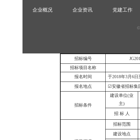
企业概况
企业资讯
党建工作
©
招标编号
JG201
招标项目名称
报名时间
于
2018
年
3
月
6
日
报名地点
☑
安徽省招标集
建设单位
(
业
主
)
招标条件
招 标 人
招标范围
建设地点