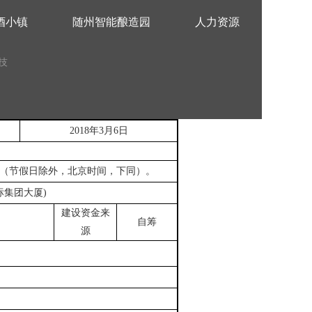
酒小镇
随州智能酿造园
人力资源
技
2018
年
3
月
6
日
（节假日除外，北京时间，下同）。
标集团大厦
)
建设资金来
自筹
源