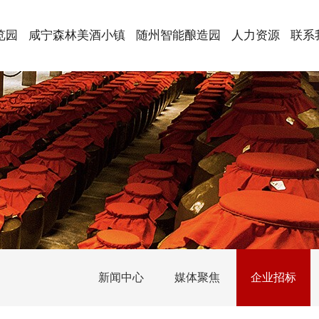
览园
咸宁森林美酒小镇
随州智能酿造园
人力资源
联系
新闻中心
媒体聚焦
企业招标