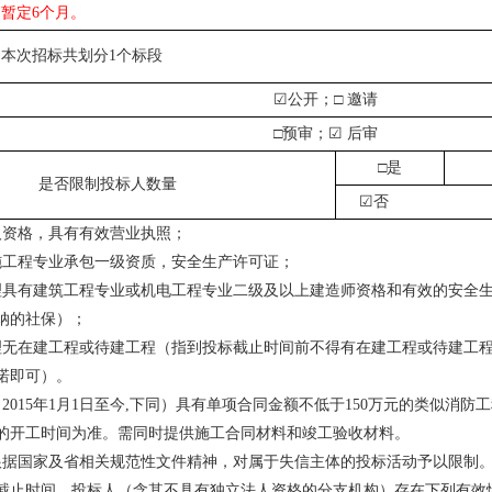
暂定
6
个月。
本次招标共划分
1
个标段
☑
公开；□ 邀请
□预审；
☑
后审
□是
是否限制投标人数量
☑
否
人资格，具有有效营业执照；
施工程专业承包一级资质，安全生产许可证；
理具有建筑工程专业或机电工程专业二级及以上建造师资格和有效的安全
纳的社保）；
理无在建工程或待建工程（指到投标截止时间前不得有在建工程或待建工
诺即可）。
（
2015
年
1
月
1
日至今
,
下同）具有单项合同金额不低于
150
万元的类似消防工
的开工时间为准。需同时提供施工合同材料和竣工验收材料。
根据国家及省相关规范性文件精神，对属于失信主体的投标活动予以限制
截止时间，投标人（含其不具有独立法人资格的分支机构）存在下列有效