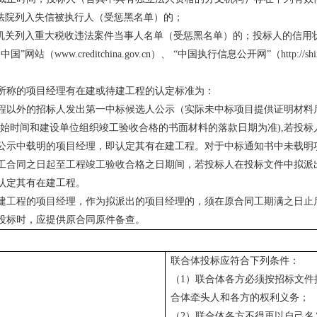
法院列入失信被执行人（受惩黑名单）的；
机关列入重大税收违法案件当事人名单（受惩黑名单）的；投标人的信用
用中国”网站（
www.creditchina.gov.cn
）、 “中国执行信息公开网”（
http://sh
所称的项目经理有在建或待建工程的认定标准为：
外的招标人发出第一中标候选人公示（实际未中标项目提供证明材料
开始时间和建设单位组织竣工验收合格的书面材料的落款日期为准
),
若投标
公示中载明的项目经理，即认定其有在建工程。对于中标通知书中未载明
工合同之日起至工程竣工验收合格之日期间，若投标人在投标文件中拟派
认定其有在建工程。
程的项目经理，作为拟派出的项目经理的，须在原合同工期满之日止
投标时，应提供原合同原件备查。
联合体投标应符合下列条件：
（
1
）联合体各方必须按招标文件
合体牵头人和各方的权利义务；
（
2
）联合体各方不得再以自己名