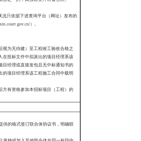
状况只依据下述查询平台（网址）发布的
ixin.court.gov.cn/
）。
后视为无待建）至工程竣工验收合格之
人在投标文件中拟派出的项目经理系该
项目经理或直接发包且无中标通知书的
出的项目经理系该工程施工合同中载明
后方有资格参加本招标项目（工程）的
提供的格式签订联合体协议书，明确联
义单独或加入其他联合体在同一标段中