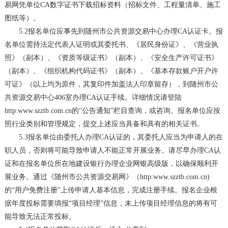
易网凭单位
CA
数字证书下载招标资料（招标文件、工程量清单、施工
图纸等）。
5.2
报名单位应事先到随州市公共资源交易中心办理
CA
认证卡。报
名单位需持法定代表人证明或其委托书、《居民身份证》、《营业执
照》（副本）、《资质等级证书》（副本）、《安全生产许可证书》
（副本）、《组织机构代码证书》（副本）、《基本存款账户开户许
可证》（以上均为原件，其复印件加盖法人印章留存），到随州市公
共资源交易中心
406
室办理
CA
认证手续。详细情况请登陆
http:www.szztb.com.cn
的“公告通知”栏目查询，或咨询。报名单位应按
照行业类别和管理规定，提交上述应当具备和具有的相关证书。
5.3
报名单位由委托人办理
CA
认证的，其委托人应当为申请人的在
职人员，否则将可能导致申请人不能正常开展业务。请尽早办理
CA
认
证和在报名单位所在地建设银行办理企业网银高级版，以确保顺利开
展业务。通过《随州市公共资源交易网》（
http:www.szztb.com.cn)
的“用户免费注册”上传申请人基本信息，完成注册手续。报名企业根
据年度投标需要填报“项目经理”信息，未上传项目经理信息的将有可
能导致无法正常投标。