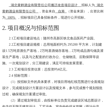
湖北黄鹤酒业有限责任公司搬迁改造项目设计
招标人为
湖北
黄鹤酒业有限责任公司
，资金来自
自筹
（资金来源），出资比例
为
100%
，招标项目已具备招标条件，现进行公开招标。
2.
项目概况与招标范围
2.1
工程项目建设地点：随州市高新区铁北食品医药产业园。
2.2
工程项目建设规模：总用地面积约为
295200
平方米，计划建
设
1.5
万吨原酒生产基地，
2
万吨基酒储存基地，
2
万吨成品酒勾储及灌
装生产基地，以及与之配套的行政办公、仓储物流、后勤保障等设
施。一次规划设计，分三期建设，满足可持续发展需要。
2.3
工程项目投资估算：总投资约
4
亿元。
2.4
招标范围：
（
1
）按招标文件的具体要求，对项目用地红线范围进行全面规划
设计，完成规划设计方案设计以及报规文本，参与完成整个规划报批
过程，确保规划方案通过审批。
（
2
）通过规划审批后，由投标单位负责完成建设区域总图设计，
包含但不限于建筑设计、工艺设备、室内外给排水管网（雨污分流，