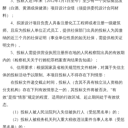
3
、投标人近
5
年来（
2012
年
1
月
1
日至今）
至少有一个类似
食品发
酵（白酒、黄酒或保健酒）
项目设计业绩（须提供委托设计合同材
料）；
4
、拟派设计项目负责人具备注册化工工程师或者注册一级建筑
师。且应为投标人单位正式员工，提供社保部门出具的投标人为其缴
纳的近三个月的社保证明（事业单位性质的如无社保，需提供相关证
明文件）。
5
、投标人需提供营业执照注册所在地的人民检察院出具的有效期
内的《检察机关关于行贿犯罪档案查询结果告知函》；
6
、信用要求：根据国家及省相关规范性文件精神，对属于失信主
体的投标活动予以限制。本项目投标人不得存在下列情形：
在投标文件递交截止时间，投标人（含其不具有独立法人资格的
分支机构）存在下列有效情形之一的，其投标文件将被否决。“有
效”是指“情形”规定的程度、适用的行政区域、起止期间处于有效状
态。
（
1
）投标人被人民法院列入失信被执行人（受惩黑名单）的；
（
2
）投标人被税务机关列入重大税收违法案件当事人名单（受惩
黑名单）的；