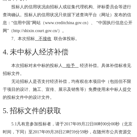
投标人的信用状况由招标人或征集代理机构、评标委员会等进行
查询确认。投标人的信用状况只依据下述查询平台（网址）发布的信
息：“信用中国”网站（
www.creditchina.gov.cn
）、 “中国执行信息公开
网”（
http://shixin.court.gov.cn/
）。
7
、本次招标
不接收
联合体投标。
4.
未中标人经济补偿
本次招标对未中标的投标人
给予
经济补偿。具体补偿标准见
招标文件。
无论招标人是否支付经济补偿，均有权在本项目中（包括但不限
于项目的设计、施工、宣传、展示及销售等）免费使用未中标人提交
的投标文件中的设计文件。
5.
招标文件的获取
5.1
凡有意参加投标者，请于
2017
年
09
月
22
日
00
时
00
分
00
秒（北京
时间，下同）至
2017
年
09
月
28
日
23
时
59
分
59
秒，在随州市公共资源交